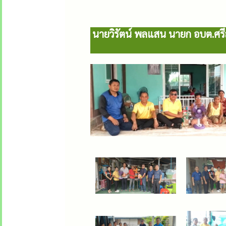
นายวิรัตน์ พลแสน นายก อบต.ศรีส