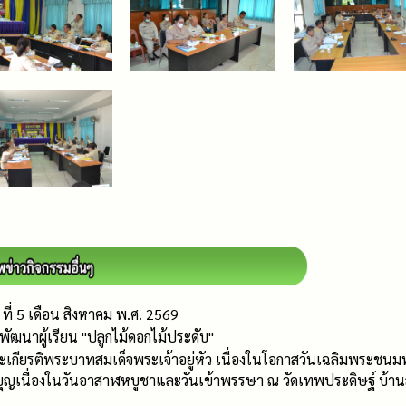
ที่ 5 เดือน สิงหาคม พ.ศ. 2569
ัฒนาผู้เรียน "ปลูกไม้ดอกไม้ประดับ"
ระเกียรติพระบาทสมเด็จพระเจ้าอยู่หัว เนื่องในโอกาสวันเฉลิมพร
ญเนื่องในวันอาสาฬหบูชาและวันเข้าพรรษา ณ วัดเทพประดิษฐ์ บ้านสงแดง