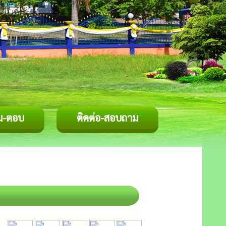
ม-ตอบ
ติดต่อ-สอบถาม