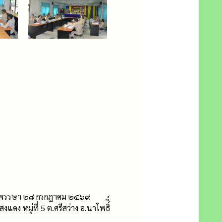
ะชนมพรรษา ๒๘ กรกฎาคม ๒๕๖๙
 หมู่ที่ 5 ต.ศรีสว่าง อ.นาโพธิ์ิ์