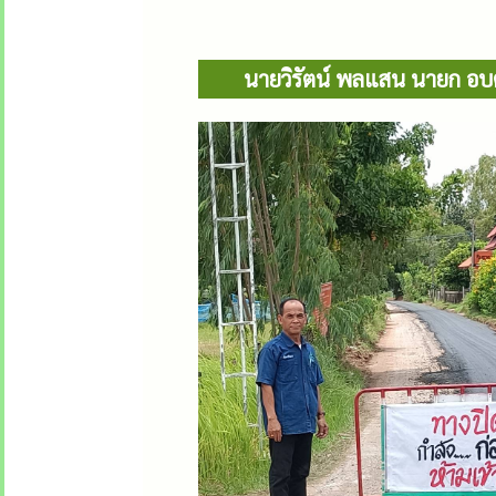
นายวิรัตน์ พลแสน นายก อบต