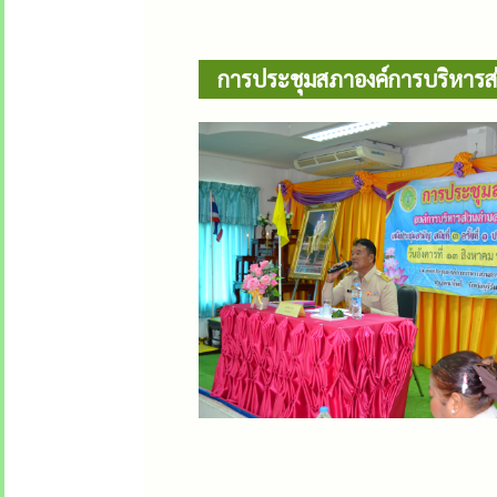
การประชุมสภาองค์การบริหารส่วน