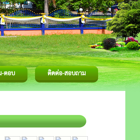
ม-ตอบ
ติดต่อ-สอบถาม