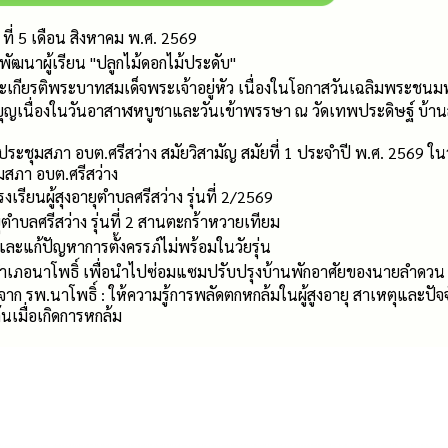
ที่ 5 เดือน สิงหาคม พ.ศ. 2569
ัฒนาผู้เรียน "ปลูกไม้ดอกไม้ประดับ"
ระเกียรติพระบาทสมเด็จพระเจ้าอยู่หัว เนื่องในโอกาสวันเฉลิมพร
ญเนื่องในวันอาสาฬหบูชาและวันเข้าพรรษา ณ วัดเทพประดิษฐ์ บ้านสงแดง
ดประชุมสภา อบต.ศรีสว่าง สมัยวิสามัญ สมัยที่ 1 ประจำปี พ.ศ. 2569 ใน
สภา อบต.ศรีสว่าง
งเรียนผู้สุงอายุตำบลศรีสว่าง รุ่นที่ 2/2569
ยุตำบลศรีสว่าง รุ่นที่ 2 สานตะกร้าหวายเทียม
ละแก้ปัญหาการตั้งครรภ์ไม่พร้อมในวัยรุ่น
เภอนาโพธิ์ เพื่อนำไปซ่อมแซมปรับปรุงบ้านพักอาศัยของนายลำดวน ปัด
ก รพ.นาโพธิ์ : ให้ความรู้การพลัดตกหกล้มในผู้สูงอายุ สาเหตุและปัจจัย
นเมื่อเกิดการหกล้ม