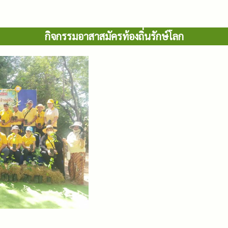
กิจกรรมอาสาสมัครท้องถิ่นรักษ์โลก