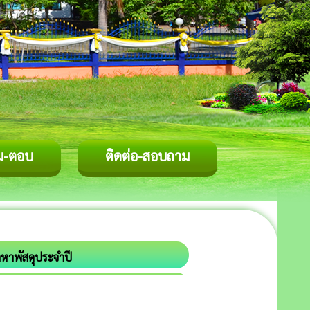
ม-ตอบ
ติดต่อ-สอบถาม
ดหาพัสดุประจําปี