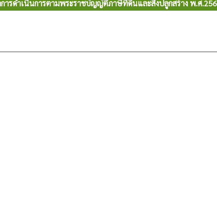
รดำเนินการตามพระราชบัญญัติภาษีที่ดินและสิ่งปลูกสร้าง พ.ศ.25