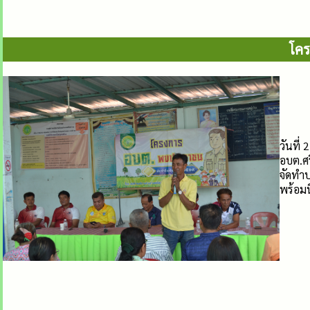
โค
วันที่
อบต.ศ
จัดทำป
พร้อมนี